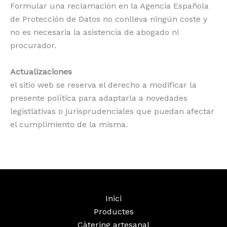
Formular una reclamación en la Agencia Española
de Protección de Datos no conlleva ningún coste y
no es necesaria la asistencia de abogado ni
procurador.
Actualizaciones
el sitio web se reserva el derecho a modificar la
presente política para adaptarla a novedades
legistlativas o jurisprudenciales que puedan afectar
el cumplimiento de la misma.
Inici
Productes
Càtering artesanal