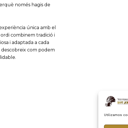
, perquè només hagis de
experiència única amb el
Jordi combinem tradició i
ciosa i adaptada a cada
ó i descobreix com podem
lidable.
Utilizamos co