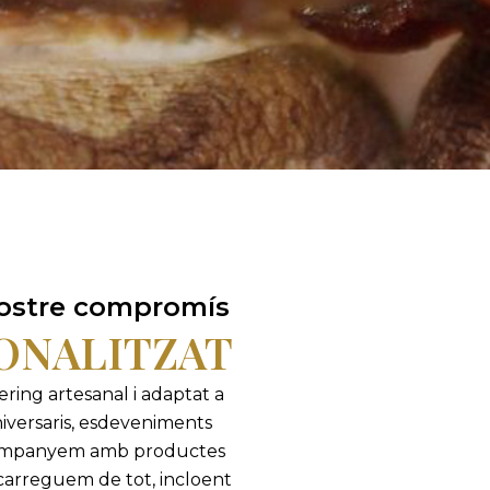
nostre compromís
ONALITZAT
ering artesanal i adaptat a
aniversaris, esdeveniments
’acompanyem amb productes
ncarreguem de tot, incloent